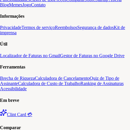
Blog
Memes
Jogo
Contato
Informações
Privacidade
Termos de serviço
Reembolsos
Segurança de dados
Kit de
imprensa
Útil
Localizador de Faturas no Gmail
Gestor de Faturas no Google Drive
Ferramentas
Brecha de Riqueza
Calculadora de Cancelamento
Quiz de Tipo de
Assinante
Calculadora de Custo de Trabalho
Ranking de Assinaturas
Acessibilidade
Em breve
Clint Card 💳
Comparar