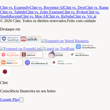
Clint vs. Expensify
Clint vs. Receiptor AI
Clint vs. Dext
Clint vs. Ramp
Clint vs. Tailride
Clint vs. Zoho Expense
Clint vs. Rydoo
Clint vs.
SparkReceipt
Clint vs. Mon AI
Clint vs. ReSubs
Clint vs. Vic.ai
© 2026 Clint. Todos os direitos reservados.
Feito com cuidado
Destaque em
Clint
Consciência financeira no seu bolso
Google Play