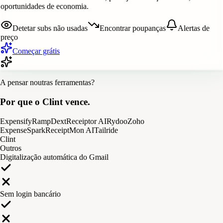
oportunidades de economia.
Detetar subs não usadas
Encontrar poupanças
Alertas de
preço
Começar grátis
A pensar noutras ferramentas?
Por que o Clint vence.
Expensify
Ramp
Dext
Receiptor AI
Rydoo
Zoho
Expense
SparkReceipt
Mon AI
Tailride
Clint
Outros
Digitalização automática do Gmail
Sem login bancário