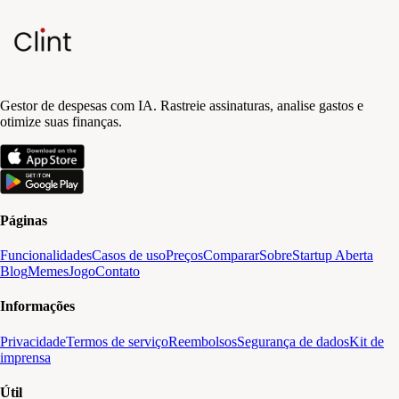
Gestor de despesas com IA. Rastreie assinaturas, analise gastos e
otimize suas finanças.
Páginas
Funcionalidades
Casos de uso
Preços
Comparar
Sobre
Startup Aberta
Blog
Memes
Jogo
Contato
Informações
Privacidade
Termos de serviço
Reembolsos
Segurança de dados
Kit de
imprensa
Útil