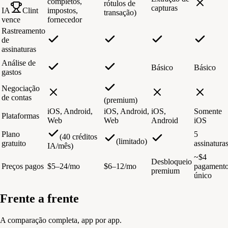
completos,
rótulos de
capturas
IA
Clint
impostos,
transação)
vence
fornecedor
Rastreamento
de
assinaturas
Análise de
Básico
Básico
gastos
Negociação
de contas
(premium)
iOS, Android,
iOS, Android,
iOS,
Somente
Plataformas
Web
Web
Android
iOS
Plano
5
(40 créditos
(limitado)
gratuito
assinatura
IA/mês)
~$4
Desbloqueio
Preços pagos
$5–24/mo
$6–12/mo
pagament
premium
único
Frente a frente
A comparação completa, app por app.