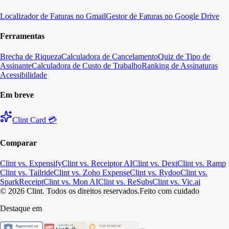
Localizador de Faturas no Gmail
Gestor de Faturas no Google Drive
Ferramentas
Brecha de Riqueza
Calculadora de Cancelamento
Quiz de Tipo de
Assinante
Calculadora de Custo de Trabalho
Ranking de Assinaturas
Acessibilidade
Em breve
Clint Card 💳
Comparar
Clint vs. Expensify
Clint vs. Receiptor AI
Clint vs. Dext
Clint vs. Ramp
Clint vs. Tailride
Clint vs. Zoho Expense
Clint vs. Rydoo
Clint vs.
SparkReceipt
Clint vs. Mon AI
Clint vs. ReSubs
Clint vs. Vic.ai
© 2026 Clint. Todos os direitos reservados.
Feito com cuidado
Destaque em