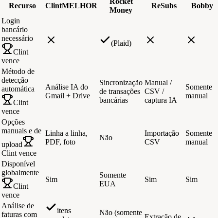
Rocket
Recurso
Clint
MELHOR
ReSubs
Bobby
Money
Login
bancário
necessário
(Plaid)
Clint
vence
Método de
detecção
Sincronização
Manual /
Análise IA do
Somente
automática
de transações
CSV /
Gmail + Drive
manual
bancárias
captura IA
Clint
vence
Opções
manuais e de
Linha a linha,
Importação
Somente
Não
PDF, foto
CSV
manual
upload
Clint vence
Disponível
globalmente
Somente
Sim
Sim
Sim
EUA
Clint
vence
Análise de
itens
Não (somente
faturas com
Extração de