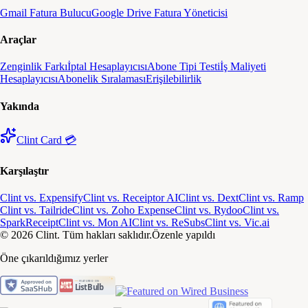
Gmail Fatura Bulucu
Google Drive Fatura Yöneticisi
Araçlar
Zenginlik Farkı
İptal Hesaplayıcısı
Abone Tipi Testi
İş Maliyeti
Hesaplayıcısı
Abonelik Sıralaması
Erişilebilirlik
Yakında
Clint Card 💳
Karşılaştır
Clint vs. Expensify
Clint vs. Receiptor AI
Clint vs. Dext
Clint vs. Ramp
Clint vs. Tailride
Clint vs. Zoho Expense
Clint vs. Rydoo
Clint vs.
SparkReceipt
Clint vs. Mon AI
Clint vs. ReSubs
Clint vs. Vic.ai
© 2026 Clint. Tüm hakları saklıdır.
Özenle yapıldı
Öne çıkarıldığımız yerler