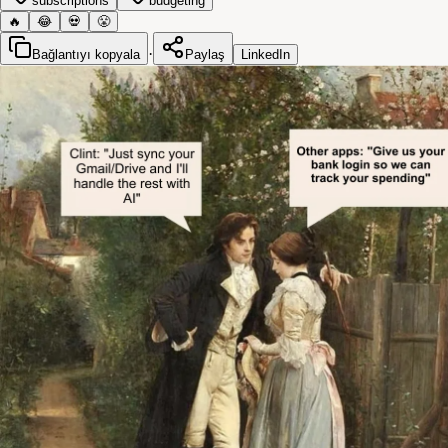
subscriptions
budgeting
🔥
😂
💀
😤
·
Bağlantıyı kopyala
Paylaş
LinkedIn