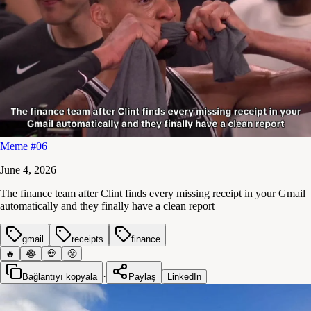
Meme #06
June 4, 2026
The finance team after Clint finds every missing receipt in your Gmail
automatically and they finally have a clean report
gmail
receipts
finance
🔥
😂
💀
😤
·
Bağlantıyı kopyala
Paylaş
LinkedIn