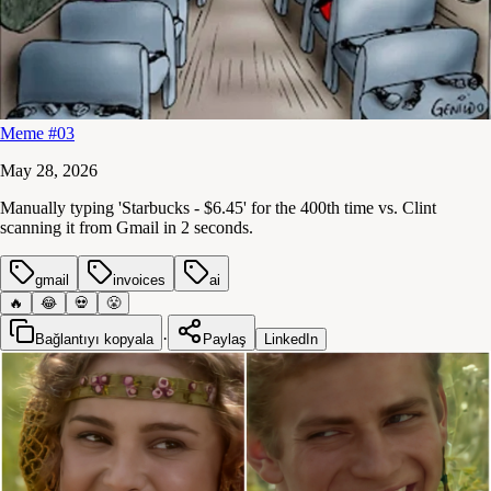
Meme #03
May 28, 2026
Manually typing 'Starbucks - $6.45' for the 400th time vs. Clint
scanning it from Gmail in 2 seconds.
gmail
invoices
ai
🔥
😂
💀
😤
·
Bağlantıyı kopyala
Paylaş
LinkedIn