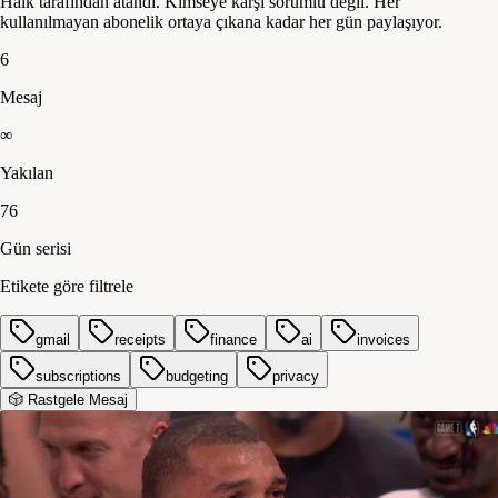
Halk tarafından atandı. Kimseye karşı sorumlu değil. Her
kullanılmayan abonelik ortaya çıkana kadar her gün paylaşıyor.
6
Mesaj
∞
Yakılan
76
Gün serisi
Etikete göre filtrele
gmail
receipts
finance
ai
invoices
subscriptions
budgeting
privacy
🎲 Rastgele Mesaj