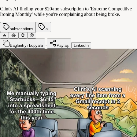
Clint's AI finding your $20/mo subscription to 'Extreme Competitive
Ironing Monthly' while you're complaining about being broke.
subscriptions
ai
🔥
😂
💀
😤
·
Bağlantıyı kopyala
Paylaş
LinkedIn