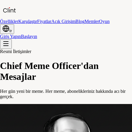
Özellikler
Karşılaştır
Fiyatlar
Açık Girişim
Blog
Memler
Oyun
tr
Giriş Yapın
Başlayın
Resmi İletişimler
Chief Meme Officer'dan
Mesajlar
Her gün yeni bir meme. Her meme, abonelikleriniz hakkında acı bir
gerçek.