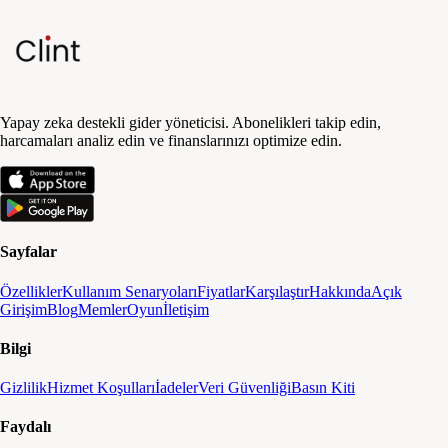
Yapay zeka destekli gider yöneticisi. Abonelikleri takip edin,
harcamaları analiz edin ve finanslarınızı optimize edin.
Sayfalar
Özellikler
Kullanım Senaryoları
Fiyatlar
Karşılaştır
Hakkında
Açık
Girişim
Blog
Memler
Oyun
İletişim
Bilgi
Gizlilik
Hizmet Koşulları
İadeler
Veri Güvenliği
Basın Kiti
Faydalı