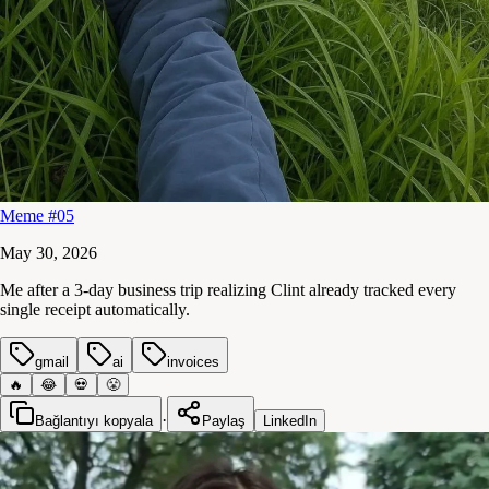
Meme #05
May 30, 2026
Me after a 3-day business trip realizing Clint already tracked every
single receipt automatically.
gmail
ai
invoices
🔥
😂
💀
😤
·
Bağlantıyı kopyala
Paylaş
LinkedIn