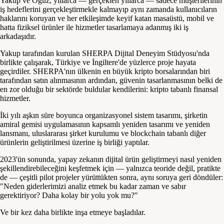
Yakup ve Oğuz, yıllarca — gerçekten yıllarca — sadece müşterilerinin
iş hedeflerini gerçekleştirmekle kalmayıp aynı zamanda kullanıcıların
haklarını koruyan ve her etkileşimde keyif katan masaüstü, mobil ve
hatta fiziksel ürünler ile hizmetler tasarlamaya adanmış iki iş
arkadaşıdır.
Yakup tarafından kurulan SHERPA Dijital Deneyim Stüdyosu'nda
birlikte çalışarak, Türkiye ve İngiltere'de yüzlerce proje hayata
geçirdiler. SHERPA'nın ülkenin en büyük kripto borsalarından biri
tarafından satın alınmasının ardından, güvenin tasarlanmasının belki de
en zor olduğu bir sektörde buldular kendilerini: kripto tabanlı finansal
hizmetler.
İki yılı aşkın süre boyunca organizasyonel sistem tasarımı, şirketin
amiral gemisi uygulamasının kapsamlı yeniden tasarımı ve yeniden
lansmanı, uluslararası şirket kurulumu ve blockchain tabanlı diğer
ürünlerin geliştirilmesi üzerine iş birliği yaptılar.
2023'ün sonunda, yapay zekanın dijital ürün geliştirmeyi nasıl yeniden
şekillendirebileceğini keşfetmek için — yalnızca teoride değil, pratikte
de — çeşitli pilot projeler yürüttükten sonra, aynı soruya geri döndüler:
"Neden giderlerimizi analiz etmek bu kadar zaman ve sabır
gerektiriyor? Daha kolay bir yolu yok mu?"
Ve bir kez daha birlikte inşa etmeye başladılar.