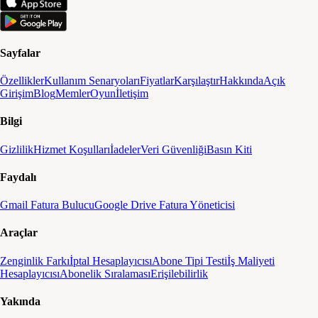
Sayfalar
Özellikler
Kullanım Senaryoları
Fiyatlar
Karşılaştır
Hakkında
Açık
Girişim
Blog
Memler
Oyun
İletişim
Bilgi
Gizlilik
Hizmet Koşulları
İadeler
Veri Güvenliği
Basın Kiti
Faydalı
Gmail Fatura Bulucu
Google Drive Fatura Yöneticisi
Araçlar
Zenginlik Farkı
İptal Hesaplayıcısı
Abone Tipi Testi
İş Maliyeti
Hesaplayıcısı
Abonelik Sıralaması
Erişilebilirlik
Yakında