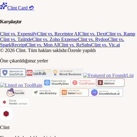
Clint Card 💳
Karşılaştır
Clint vs. Expensify
Clint vs. Receiptor AI
Clint vs. Dext
Clint vs. Ramp
Clint vs. Tailride
Clint vs. Zoho Expense
Clint vs. Rydoo
Clint vs.
SparkReceipt
Clint vs. Mon AI
Clint vs. ReSubs
Clint vs. Vic.ai
© 2026 Clint. Tüm hakları saklıdır.
Özenle yapıldı
Öne çıkarıldığımız yerler
Clint