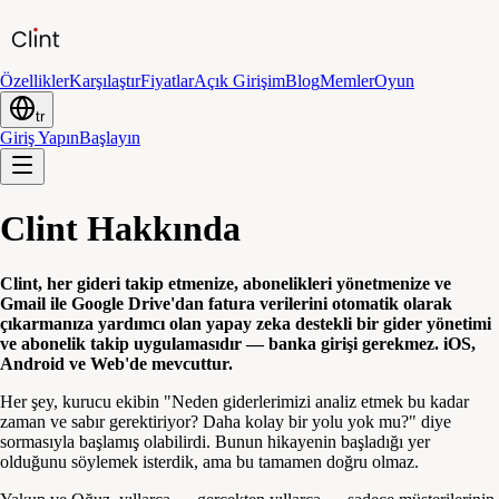
Özellikler
Karşılaştır
Fiyatlar
Açık Girişim
Blog
Memler
Oyun
tr
Giriş Yapın
Başlayın
Clint Hakkında
Clint, her gideri takip etmenize, abonelikleri yönetmenize ve
Gmail ile Google Drive'dan fatura verilerini otomatik olarak
çıkarmanıza yardımcı olan yapay zeka destekli bir gider yönetimi
ve abonelik takip uygulamasıdır — banka girişi gerekmez. iOS,
Android ve Web'de mevcuttur.
Her şey, kurucu ekibin "Neden giderlerimizi analiz etmek bu kadar
zaman ve sabır gerektiriyor? Daha kolay bir yolu yok mu?" diye
sormasıyla başlamış olabilirdi. Bunun hikayenin başladığı yer
olduğunu söylemek isterdik, ama bu tamamen doğru olmaz.