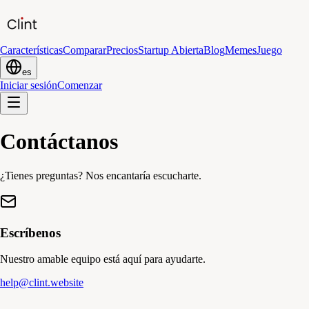
Características
Comparar
Precios
Startup Abierta
Blog
Memes
Juego
es
Iniciar sesión
Comenzar
Contáctanos
¿Tienes preguntas? Nos encantaría escucharte.
Escríbenos
Nuestro amable equipo está aquí para ayudarte.
help@clint.website